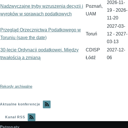
2026-11-
Nadzwyczajne tryby wzruszenia decyzji i
Poznań,
19
-
2026-
wyroków w sprawach podatkowych
UAM
11-20
2027-03-
Przegląd Orzecznictwa Podatkowego w
Toruń
12
-
2027-
Toruniu (save the date)
03-13
30-lecie Ordynacji podatkowej. Między
CDISP
2027-12-
trwałością a zmianą
Łódź
06
Rekordy archiwalne
Aktualne konferencje
Kanał RSS
Patronaty