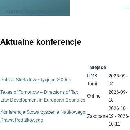
Przejdź do treści
Men
Konferencje Podatkowe
Aktualne konferencje
Miejsce
UMK
2026-09-
Polska Strefa Inwestycji po 2026 r.
Toruń
04
Taxes of Tomorrow – Directions of Tax
2026-09-
Online
Law Development in European Countries
18
2026-10-
Konferencja Stowarzyszenia Naukowego
Zakopane
09
-
2026-
Prawa Podatkowego
10-11