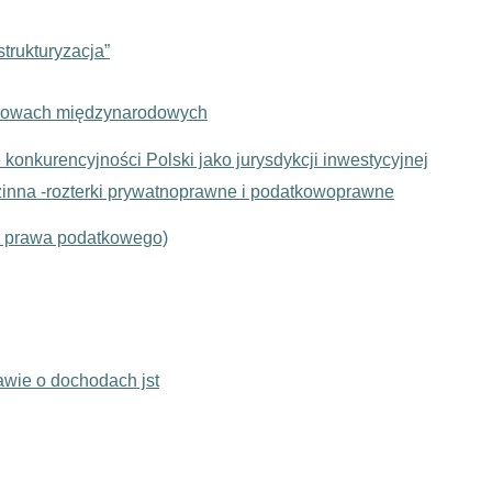
trukturyzacja”
mowach międzynarodowych
konkurencyjności Polski jako jurysdykcji inwestycyjnej
zinna -rozterki prywatnoprawne i podatkowoprawne
a prawa podatkowego)
wie o dochodach jst