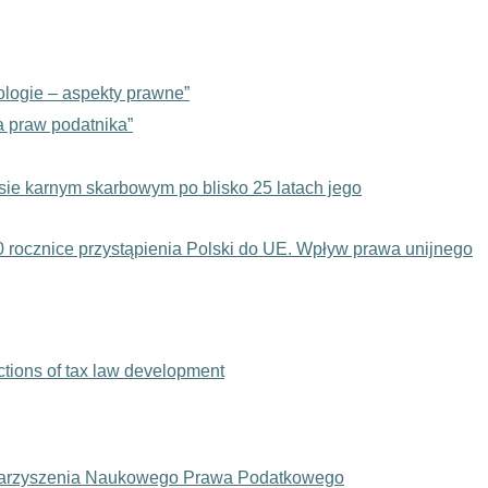
logie – aspekty prawne”
 praw podatnika”
ie karnym skarbowym po blisko 25 latach jego
ocznice przystąpienia Polski do UE. Wpływ prawa unijnego
ctions of tax law development
warzyszenia Naukowego Prawa Podatkowego