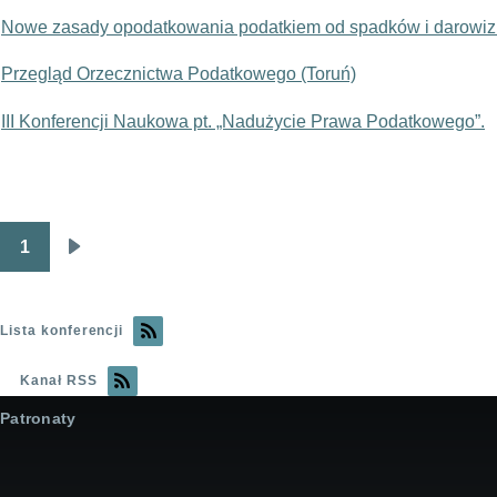
Nowe zasady opodatkowania podatkiem od spadków i darowi
Przegląd Orzecznictwa Podatkowego (Toruń)
III Konferencji Naukowa pt. „Nadużycie Prawa Podatkowego”.
1
Stronicowanie
Następna
strona
Lista konferencji
Kanał RSS
Patronaty