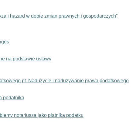
yza i hazard w dobie zmian prawnych i gospodarczych”
enges
ne na podstawie ustawy
atkowego pt. Nadużycie i nadużywanie prawa podatkowego
a podatnika
lemy notariusza jako płatnika podatku