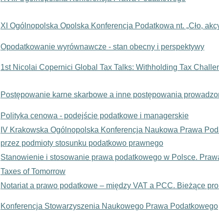
XI Ogólnopolska Opolska Konferencja Podatkowa nt. „Cło, akc
Opodatkowanie wyrównawcze - stan obecny i perspektywy
1st Nicolai Copernici Global Tax Talks: Withholding Tax Chall
Postępowanie karne skarbowe a inne postępowania prowadzo
Polityka cenowa - podejście podatkowe i managerskie
IV Krakowska Ogólnopolska Konferencja Naukowa Prawa Pod
przez podmioty stosunku podatkowo prawnego
Stanowienie i stosowanie prawa podatkowego w Polsce. Praw
Taxes of Tomorrow
Notariat a prawo podatkowe – między VAT a PCC. Bieżące prob
Konferencja Stowarzyszenia Naukowego Prawa Podatkowego