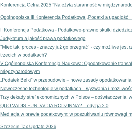
Konferencja Celna 2025 "Należyta staranność w międzynaro
Ogólnopolska III Konferencja Podatkowa „Podatki a upadłość i 
II Konferencja Podatkowa - Podatkowo-prawne skutki dziedzic
Judykatura a jakość prawa podatkowego
"Mieć taki proces - znaczy już go przegrać" - czy możliwe jes
trzecich w podatkach?
V Ogólnopolska Konferencja Naukowa: Opodatkowanie transakcj
międzynarodowym
„Podatek Belki” w przebudowie – nowe zasady opodatkowani
Nowoczesne technologie w podatkach – wyzwania i możliwośc
Trzy dekady stref ekonomicznych w Polsce – doświadczenia, 
QUO VADIS FUNDACJA RODZINNA? – edycja 2.0
Mediacja w prawie podatkowym: w poszukiwaniu równowagi mi
Szczecin Tax Update 2026