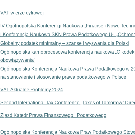
VAT w erze cyfrowej
IV Ogólnopolska Konferencji Naukowa „Finanse i Nowe Techno
I Konferencja Naukowa SKN Prawa Podatkowego UŁ „Ochrona
Globalny podatek minimalny – szanse i wyzwania dla Polski
Ogólnopolska karnoprocesowa konferencja naukowa „O kodeks
obowiązywania”
Ogólnopolska Konferencja Naukowa Prawa Podatkowego w 20 r
na stanowienie i stosowanie prawa podatkowego w Polsce
VAT Aktualne Problemy 2024
Second International Tax Conference „Taxes of Tomorrow” Dire
Zjazd Katedr Prawa Finansowego i Podatkowego
Ogólnopolska Konferencja Naukowa Praw Podatkowego Sto