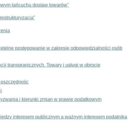
dowym łańcuchu dostaw towarów"
restrukturyzacja”
zenia
t rzetelne postępowanie w zakresie odpowiedzialności osób
i transgranicznych. Towary i usługi w obrocie
a oszczędnośc
i
wyzwania i kierunki zmian w prawie podatkowym
ędzy interesem publicznym a ważnym interesem podatnika