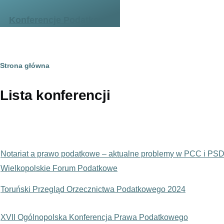
Przejdź do treści
Konferencje Podatkowe
Ścieżka
Strona główna
nawigacyjna
Lista konferencji
Notariat a prawo podatkowe – aktualne problemy w PCC i PS
Wielkopolskie Forum Podatkowe
Toruński Przegląd Orzecznictwa Podatkowego 2024
XVII Ogólnopolska Konferencja Prawa Podatkowego