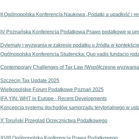
II Ogólnopolska Konferencja Naukowa „Podatki a upadłość i res
IV Poznańska Konferencja Podatkowa Prawo podatkowe w u
Dylematy i wyzwania w zakresie podatku u źródła w kontekście 
Ogólnopolska Konferencja Studencka: Quo vadis fundacjo rod
Contemporary Challenges of Tax Law (Współczesne wyzwani
Szczecin Tax Update 2025
Wielkopolskie Forum Podatkowe Poznań 2025
IFA YIN: WHT in Europe - Recent Developments
Koncepcja systemu dochodów samorządu terytorialnego w usta
X Toruński Przegląd Orzecznictwa Podatkowego
XVIII Ogólnopolska Konferencja Prawa Podatkowego