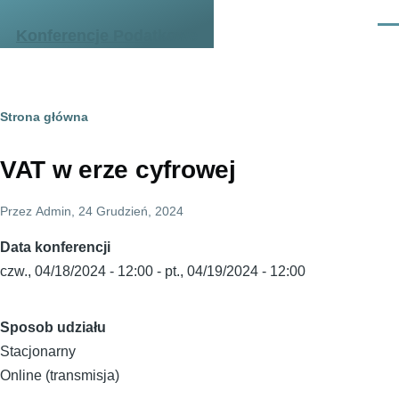
Przejdź do treści
Men
Konferencje Podatkowe
Ścieżka
Strona główna
nawigacyjna
VAT w erze cyfrowej
Przez
Admin
, 24 Grudzień, 2024
Data konferencji
czw., 04/18/2024 - 12:00
-
pt., 04/19/2024 - 12:00
Sposob udziału
Stacjonarny
Online (transmisja)