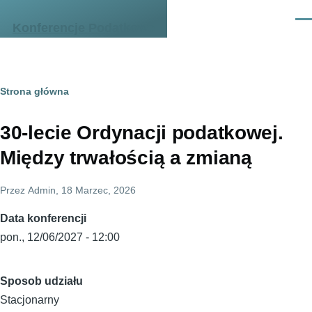
Przejdź do treści
Men
Konferencje Podatkowe
Ścieżka
Strona główna
nawigacyjna
30-lecie Ordynacji podatkowej.
Między trwałością a zmianą
Przez
Admin
, 18 Marzec, 2026
Data konferencji
pon., 12/06/2027 - 12:00
Sposob udziału
Stacjonarny